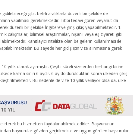
gidilebileceği gibi, belirli aralıklarla düzenli bir şekilde de
yanların yapılması gerekmektedir. Tıbbi tedavi gören veyahut da
rek düzenli bir şekilde İngiltere’ye giriş çıkış yapabilmektedir. 1.
k çalışmalar, bilimsel araştırmalar, nişanlı veya eş ziyareti gibi
ılabilmektedir. Kanıtlayıcı nitelikte olan belgelerin kullanılması ile
 yapılabilmektedir. Bu sayede her gidiş için vize alınmasına gerek
 ve 10 yıllık olarak ayırmıştır. Çeşitli süreli vizelerden herhangi birine
 ülkede kalma sınırı 6 aydır. 6 ay doldurulduktan sonra ülkeden çıkış
leştirilmektedir. Bu nedenle de vize 10 yıllık veriliyor olsa da, ülke
i belirterek bu hizmetten faydalanabilmektedirler. Başvurunun
afından başvurular gözden geçirilmekte ve uygun görülen başvurular