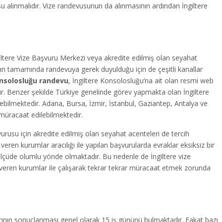
usu alınmalıdır. Vize randevusunun da alınmasının ardından İngiltere
iltere Vize Başvuru Merkezi veya akredite edilmiş olan seyahat
arın tamamında randevuya gerek duyulduğu için de çeşitli kanallar
onsolosluğu randevu
, İngiltere Konsolosluğu’na ait olan resmi web
ır. Benzer şekilde Türkiye genelinde görev yapmakta olan İngiltere
lebilmektedir. Adana, Bursa, İzmir, İstanbul, Gaziantep, Antalya ve
 müracaat edilebilmektedir.
urusu için akredite edilmiş olan seyahat acenteleri de tercih
veren kurumlar aracılığı ile yapılan başvurularda evraklar eksiksiz bir
lçüde olumlu yönde olmaktadır. Bu nedenle de İngiltere vize
i veren kurumlar ile çalışarak tekrar tekrar müracaat etmek zorunda
larının sonuçlanması genel olarak 15 iş gününü bulmaktadır. Fakat bazı