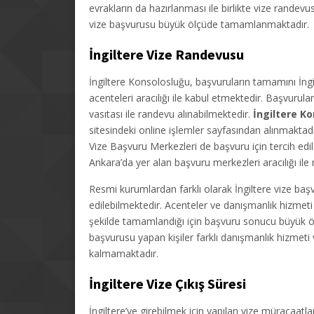
evrakların da hazırlanması ile birlikte vize randev
vize başvurusu büyük ölçüde tamamlanmaktadır.
İngiltere Vize Randevusu
İngiltere Konsolosluğu, başvuruların tamamını İng
acenteleri aracılığı ile kabul etmektedir. Başvurul
vasıtası ile randevu alınabilmektedir.
İngiltere K
sitesindeki online işlemler sayfasından alınmaktad
Vize Başvuru Merkezleri de başvuru için tercih edi
Ankara’da yer alan başvuru merkezleri aracılığı ile
Resmi kurumlardan farklı olarak İngiltere vize başv
edilebilmektedir. Acenteler ve danışmanlık hizmeti 
şekilde tamamlandığı için başvuru sonucu büyük ö
başvurusu yapan kişiler farklı danışmanlık hizmet
kalmamaktadır.
İngiltere Vize Çıkış Süresi
İngiltere’ye girebilmek için yapılan vize müracaat