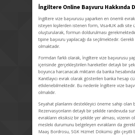
İngiltere Online Başvuru Hakkında 
İngiltere vize başvurusu yaparken en önemli evrak 
isteyen kişilerden istenen form, Visa4UK adlı site 
oluşturularak, formun doldurulması gerekmektedir. 
tipine başvuru yapılacağı da seçilmektedir. Gere
olmaktadır.
Formdan farklı olarak, İngiltere vize başvurusu y
içerisinde gerçekleştirilen hareketler detaylı bir şe
boyunca harcanacak miktarın da banka hesabında
Kanıtlayıcı evrak olarak gösterilen banka hesap 
etkilenebilmektedir. Bu nedenle İngiltere vize baş
olmalıdır.
Seyahat planlarını destekleyici öneme sahip olan b
Rezervasyonların detaylı bir şekilde randevuda s
evrakların eksiksiz bir şekilde yer alması, vizeni
mesleki durumunu belgeleyen evrakların da gerekli 
Maaş Bordrosu, SGK Hizmet Dökümü gibi çeşitli bel