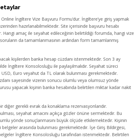
Detaylar
Online İngiltere Vize Başvuru Formu’dur. İngiltere’ye giriş yapmak
üzerinden hazırlanabilmektedir. Site içerisinde başvuru hesabı
Hangi amaç ile seyahat edileceğinin belirtildiği forumda, hangi vize
kli soruların da tamamlanmasının ardından form tamamlanmış
apacak kişilerden banka hesap cüzdanı istenmektedir. Son 3 ay
kilde İngiltere Konsolosluğu ile paylaşılmalıdır. Seyahat süreci
 USD, Euro veyahut da TL olarak bulunması gerekmektedir.
cüzdanı sayesinde vizenin sonucu olumlu veya olumsuz yönde
vurusu yapacak kişinin banka hesabında belirtilen miktar kadar nakit
ir diğer gerekli evrak da konaklama rezervasyonlarıdır.
unulması, seyahat amacını açıkça gözler önüne sermektedir. Bu
n olumlu yönde sonuçlanmasını büyük ölçüde etkilemektedir. Kişinin
belgeler arasında bulunması gerekmektedir. İşe Giriş Bildirgesi,
geler İngiltere Konsolosluğu tarafından istenmektedir. Belirtilen