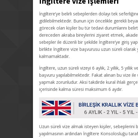
İngiltere Vize İşlemleri
İngiltere’ye belirli sebeplerden dolayı tek seferliğine 
gidilebilmektedir. Bunun için öncelikle gerekli be
görecek olan kişiler bu tür tedavi durumlarını belirte
dereceden akraba bireylerini ziyaret etmek, akademi
sebepler ile düzenli bir şekilde İngiltere’ye giriş yap
birlikte İngiltere vize başvurusu uzun süreli olarak
kalmamaktadır.
İngiltere, uzun süreli vizeyi 6 aylık, 2 yıllık, 5 yıllık
başvuru yapılabilmektedir. Fakat alınan bu vize ile
yapmak zorunludur. Aksi takdirde kural ihlali gerçek
içerisinde kalma süresi maksimum 6 aydır.
Uzun süreli vize almak isteyen kişiler, sebeplerin
yapılmasının ardından İngiltere Konsolosluğu tar