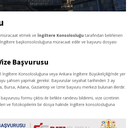
u
ne müracaat etmek ve
İngiltere Konsolosluğu
tarafından belirlenen
n İngiltere başkonsolosluğuna müracaat edilir ve başvuru dosyası
Vize Başvurusu
bul İngiltere Konsolosluğuna veya Ankara İngiltere Büyükelçiliği’nde yer
u şahsen yapmak gerekir. Başvurular seyahat tarihinden 3 ay
a, Bursa, Adana, Gaziantep ve İzmir başvuru merkezi bulunan illerdir.
başvurusu formu çıktısı ile birlikte randevu bildirimi, vize ücretinin
lleri ve fotokopilerini bir dosya halinde İngiltere konsolosluğuna