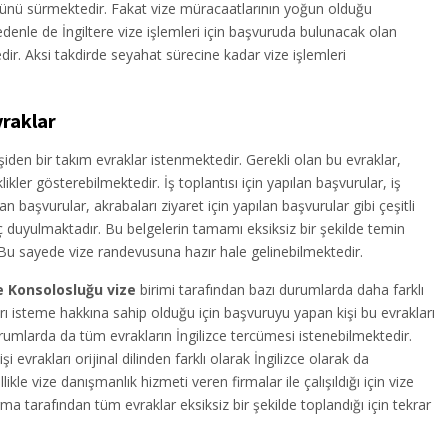
günü sürmektedir. Fakat vize müracaatlarının yoğun olduğu
nle de İngiltere vize işlemleri için başvuruda bulunacak olan
ir. Aksi takdirde seyahat sürecine kadar vize işlemleri
vraklar
işiden bir takım evraklar istenmektedir. Gerekli olan bu evraklar,
ikler gösterebilmektedir. İş toplantısı için yapılan başvurular, iş
başvurular, akrabaları ziyaret için yapılan başvurular gibi çeşitli
ç duyulmaktadır. Bu belgelerin tamamı eksiksiz bir şekilde temin
. Bu sayede vize randevusuna hazır hale gelinebilmektedir.
e Konsolosluğu vize
birimi tarafından bazı durumlarda daha farklı
rı isteme hakkına sahip olduğu için başvuruyu yapan kişi bu evrakları
umlarda da tüm evrakların İngilizce tercümesi istenebilmektedir.
i evrakları orijinal dilinden farklı olarak İngilizce olarak da
ikle vize danışmanlık hizmeti veren firmalar ile çalışıldığı için vize
irma tarafından tüm evraklar eksiksiz bir şekilde toplandığı için tekrar