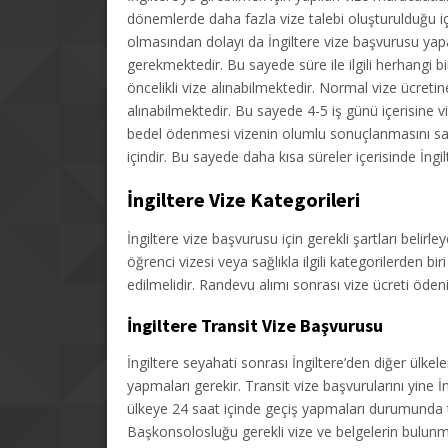
dönemlerde daha fazla vize talebi oluşturulduğu i
olmasından dolayı da İngiltere vize başvurusu yap
gerekmektedir. Bu sayede süre ile ilgili herhangi
öncelikli vize alınabilmektedir. Normal vize ücreti
alınabilmektedir. Bu sayede 4-5 iş günü içerisine 
bedel ödenmesi vizenin olumlu sonuçlanmasını s
içindir. Bu sayede daha kısa süreler içerisinde İngil
İngiltere Vize Kategorileri
İngiltere vize başvurusu için gerekli şartları belirley
öğrenci vizesi veya sağlıkla ilgili kategorilerden 
edilmelidir. Randevu alımı sonrası vize ücreti ödenir
İngiltere Transit Vize Başvurusu
İngiltere seyahati sonrası İngiltere’den diğer ülkel
yapmaları gerekir. Transit vize başvurularını yine
ülkeye 24 saat içinde geçiş yapmaları durumunda t
Başkonsolosluğu gerekli vize ve belgelerin bulun