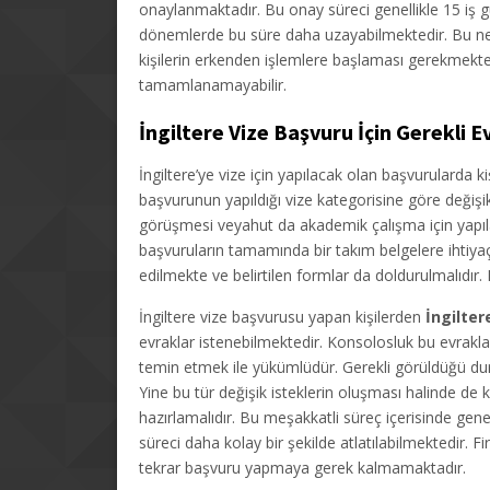
onaylanmaktadır. Bu onay süreci genellikle 15 iş 
dönemlerde bu süre daha uzayabilmektedir. Bu nede
kişilerin erkenden işlemlere başlaması gerekmekted
tamamlanamayabilir.
İngiltere Vize Başvuru İçin Gerekli E
İngiltere’ye vize için yapılacak olan başvurularda k
başvurunun yapıldığı vize kategorisine göre değişikl
görüşmesi veyahut da akademik çalışma için yapılan 
başvuruların tamamında bir takım belgelere ihtiya
edilmekte ve belirtilen formlar da doldurulmalıdır
İngiltere vize başvurusu yapan kişilerden
İngilter
evraklar istenebilmektedir. Konsolosluk bu evrakla
temin etmek ile yükümlüdür. Gerekli görüldüğü dur
Yine bu tür değişik isteklerin oluşması halinde de kiş
hazırlamalıdır. Bu meşakkatli süreç içerisinde genell
süreci daha kolay bir şekilde atlatılabilmektedir. F
tekrar başvuru yapmaya gerek kalmamaktadır.