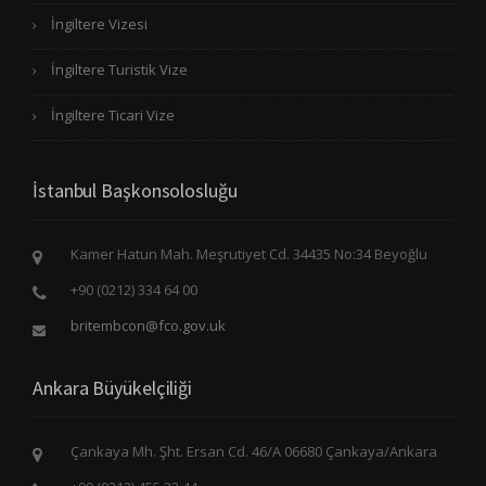
İngiltere Vizesi
İngiltere Turistik Vize
İngiltere Ticari Vize
İstanbul Başkonsolosluğu
Kamer Hatun Mah. Meşrutiyet Cd. 34435 No:34 Beyoğlu
+90 (0212) 334 64 00
britembcon@fco.gov.uk
Ankara Büyükelçiliği
Çankaya Mh. Şht. Ersan Cd. 46/A 06680 Çankaya/Ankara