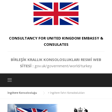
Skip
to
content
CONSULTANCY FOR UNITED KINGDOM EMBASSY &
CONSULATES
BİRLEŞİK KRALLIK KONSOLOSLUKLARI RESMİ WEB
SİTESİ :
gov.uk/government/world/turkey
İngiltere Konsolosluğu
>
İngiltere Fahri Konsoloslukları