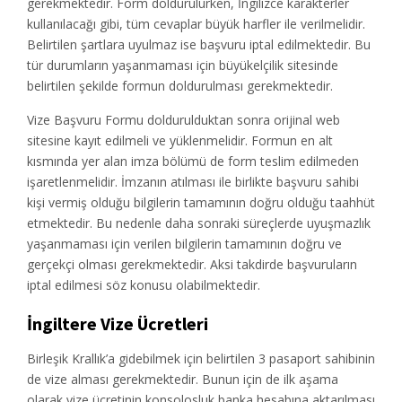
gerekmektedir. Form doldurulurken, İngilizce karakterler
kullanılacağı gibi, tüm cevaplar büyük harfler ile verilmelidir.
Belirtilen şartlara uyulmaz ise başvuru iptal edilmektedir. Bu
tür durumların yaşanmaması için büyükelçilik sitesinde
belirtilen şekilde formun doldurulması gerekmektedir.
Vize Başvuru Formu doldurulduktan sonra orijinal web
sitesine kayıt edilmeli ve yüklenmelidir. Formun en alt
kısmında yer alan imza bölümü de form teslim edilmeden
işaretlenmelidir. İmzanın atılması ile birlikte başvuru sahibi
kişi vermiş olduğu bilgilerin tamamının doğru olduğu taahhüt
etmektedir. Bu nedenle daha sonraki süreçlerde uyuşmazlık
yaşanmaması için verilen bilgilerin tamamının doğru ve
gerçekçi olması gerekmektedir. Aksi takdirde başvuruların
iptal edilmesi söz konusu olabilmektedir.
İngiltere
Vize Ücretleri
Birleşik Krallık’a gidebilmek için belirtilen 3 pasaport sahibinin
de vize alması gerekmektedir. Bunun için de ilk aşama
olarak vize ücretinin konsolosluk banka hesabına aktarılması